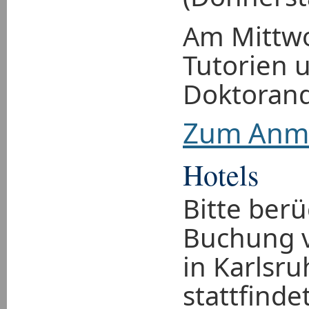
Am Mittwo
Tutorien 
Doktorand
Zum Anme
Hotels
Bitte berü
Buchung vo
in Karlsr
stattfinde