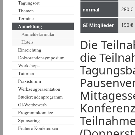
Tagungsort
280 €
normal
Themen
Termine
190 €
GI-Mitglieder
Anmeldung
Anmeldeformular
Die Teiln
Hotels
Einreichung
die Teiln
Doktorandensymposium
Tagungsba
Workshops
Tutorien
Pausenve
Praxisforum
Werkzeugpräsentation
Mittagesse
Studierendenprogramm
Konferenz
GI-Wettbewerb
Programmkomitee
Teilnahme
Sponsoring
Frühere Konferenzen
(Donnerst